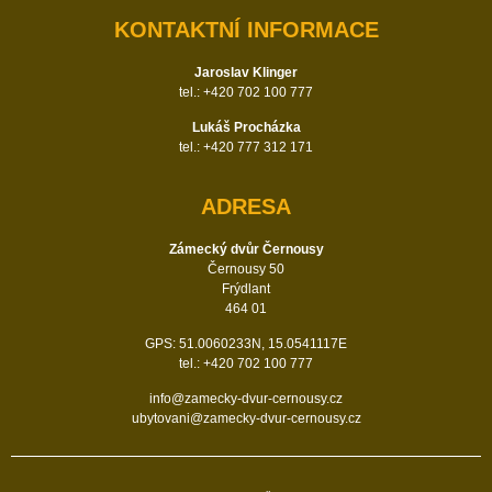
KONTAKTNÍ INFORMACE
Jaroslav Klinger
tel.: +420 702 100 777
Lukáš Procházka
tel.: +420 777 312 171
ADRESA
Zámecký dvůr Černousy
Černousy 50
Frýdlant
464 01
GPS: 51.0060233N, 15.0541117E
tel.: +420 702 100 777
info@zamecky-dvur-cernousy.cz
ubytovani@zamecky-dvur-cernousy.cz