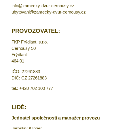
info@zamecky-dvur-cernousy.cz
ubytovani@zamecky-dvur-cernousy.cz
PROVOZOVATEL:
FKP Frýdlant, s.r.o.
Černousy 50
Frýdlant
464 01
IČO: 27261883
DIČ: CZ 27261883
tel.: +420 702 100 777
LIDÉ:
Jednatel společnosti a manažer provozu
Jaroslav Klinger