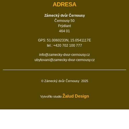
ADRESA
Zámecký dvůr Černousy
Černousy 50
Frýdlant
464 01
GPS: 51.0060233N, 15.0541117E
tel.: +420 702 100 777
info@zamecky-dvur-cernousy.cz
ubytovani@zamecky-dvur-cernousy.cz
© Zámecký dvůr Černousy
2025
Žalud Design
Vytvořilo studio