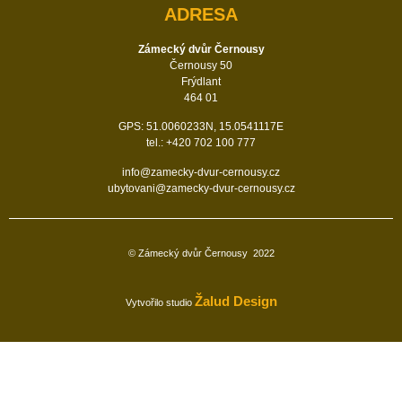
ADRESA
Zámecký dvůr Černousy
Černousy 50
Frýdlant
464 01
GPS: 51.0060233N, 15.0541117E
tel.: +420 702 100 777
info@zamecky-dvur-cernousy.cz
ubytovani@zamecky-dvur-cernousy.cz
© Zámecký dvůr Černousy
2022
Žalud Design
Vytvořilo studio