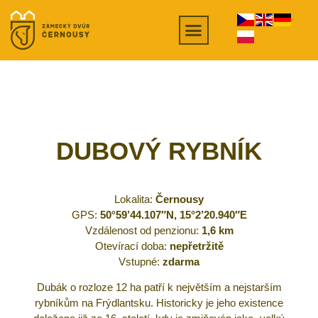
DUBOVÝ RYBNÍK
Lokalita:
Černousy
GPS:
50°59’44.107″N, 15°2’20.940″E
Vzdálenost od penzionu:
1,6 km
Otevírací doba:
nepřetržitě
Vstupné:
zdarma
Dubák o rozloze 12 ha patří k největším a nejstarším
rybníkům na Frýdlantsku. Historicky je jeho existence