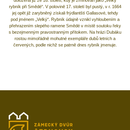
doložena již ze 16. století, kdy je zmiňován jako „velký
rybník při Smědé“. V polovině 17. století byl pustý, v r. 1664
jej opět již zarybněný získali frýdlantští Gallasové, tehdy
pod jménem „Velký“. Rybník údajně vznikl vyhloubením a
přehrazením slepého ramene Smědé v místě soutoku řeky
s bezejmenným pravostranným přítokem. Na hrázi Dubáku
rostou mimořádně mohutné exempláře dubů letních a
červených, podle nichž se patrně dnes rybník jmenuje.