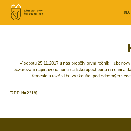
SLU
V sobotu 25.11.2017 u nás proběhl první ročník Hubertovy jí
pozorování napínavého honu na lišku opéct buřta na ohni a dá
řemeslo a také si ho vyzkoušet pod odborným vedení
[RPP id=2218]