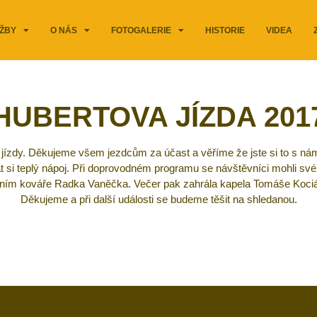
ŽBY
O NÁS
FOTOGALERIE
HISTORIE
VIDEA
HUBERTOVA JÍZDA 201
zdy. Děkujeme všem jezdcům za účast a věříme že jste si to s námi uži
t si teplý nápoj. Při doprovodném programu se návštěvníci mohli svéz
m kováře Radka Vaněčka. Večer pak zahrála kapela Tomáše Kociána, 
Děkujeme a při další události se budeme těšit na shledanou.