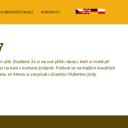
ZAJÍMAVOSTI OKOLÍ
KONTAKTY
7
li. Doufáme že si na své přišli i diváci, kteří si mohli při
t na koni v kruhové jízdárně. Podívat se na tradiční kovářské
se kterou si zazpívali i účastníci Hubertovi jízdy.