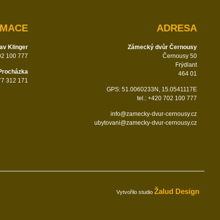
RMACE
ADRESA
av Klinger
Zámecký dvůr Černousy
702 100 777
Černousy 50
Frýdlant
Procházka
464 01
777 312 171
GPS: 51.0060233N, 15.0541117E
tel.: +420 702 100 777
info@zamecky-dvur-cernousy.cz
ubytovani@zamecky-dvur-cernousy.cz
Žalud Design
Vytvořilo studio