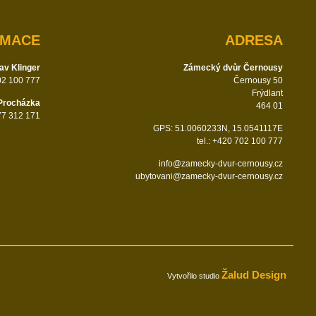
RMACE
ADRESA
av Klinger
Zámecký dvůr Černousy
702 100 777
Černousy 50
Frýdlant
Procházka
464 01
777 312 171
GPS: 51.0060233N, 15.0541117E
tel.: +420 702 100 777
info@zamecky-dvur-cernousy.cz
ubytovani@zamecky-dvur-cernousy.cz
Žalud Design
Vytvořilo studio