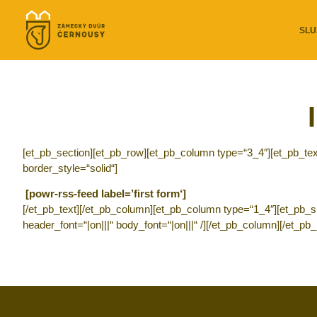
SLU
[et_pb_section][et_pb_row][et_pb_column type=“3_4″][et_pb_text 
border_style=“solid“]
[powr-rss-feed label=’first form‘]
[/et_pb_text][/et_pb_column][et_pb_column type=“1_4″][et_pb_si
header_font=“|on|||“ body_font=“|on|||“ /][/et_pb_column][/et_pb