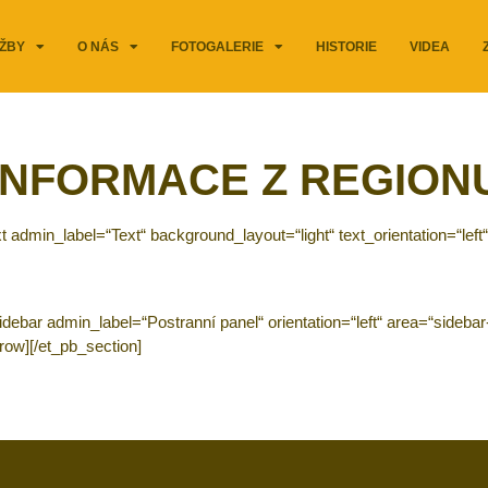
ŽBY
O NÁS
FOTOGALERIE
HISTORIE
VIDEA
INFORMACE Z REGION
admin_label=“Text“ background_layout=“light“ text_orientation=“left“ 
debar admin_label=“Postranní panel“ orientation=“left“ area=“sideba
_row][/et_pb_section]