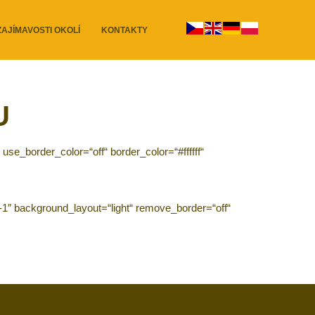
ZAJÍMAVOSTI OKOLÍ
KONTAKTY
U
use_border_color=“off“ border_color=“#ffffff“
r-1″ background_layout=“light“ remove_border=“off“