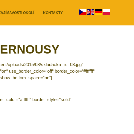
ZAJÍMAVOSTI OKOLÍ
KONTAKTY
ČERNOUSY
ent/uploads/2015/08/skladacka_lic_03.jpg“
“on“ use_border_color=“off“ border_color=“#ffffff“
t“ show_bottom_space=“on“]
_color=“#ffffff“ border_style=“solid“