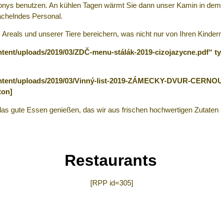
Ponys benutzen. An kühlen Tagen wärmt Sie dann unser Kamin in dem s
ächelndes Personal.
 Areals und unserer Tiere bereichern, was nicht nur von Ihren Kinder
ntent/uploads/2019/03/ZDČ-menu-stálák-2019-cizojazycne.pdf“ 
ontent/uploads/2019/03/Vinný-list-2019-ZÁMECKY-DVUR-CERNOUS
ton]
as gute Essen genießen, das wir aus frischen hochwertigen Zutaten 
Restaurants
[RPP id=305]