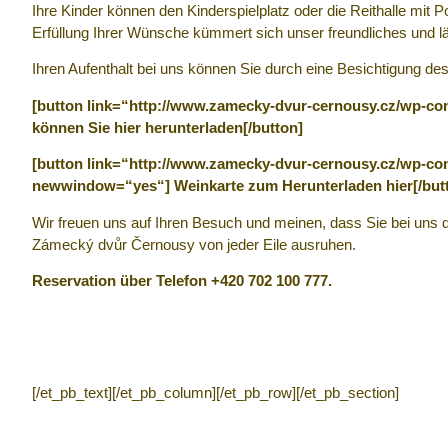
Ihre Kinder können den Kinderspielplatz oder die Reithalle mit 
Erfüllung Ihrer Wünsche kümmert sich unser freundliches und l
Ihren Aufenthalt bei uns können Sie durch eine Besichtigung des
[button link=“http://www.zamecky-dvur-cernousy.cz/wp-co
können Sie hier herunterladen[/button]
[button link=“http://www.zamecky-dvur-cernousy.cz/wp-c
newwindow=“yes“] Weinkarte zum Herunterladen hier[/but
Wir freuen uns auf Ihren Besuch und meinen, dass Sie bei uns d
Zámecký dvůr Černousy von jeder Eile ausruhen.
Reservation über Telefon +420 702 100 777.
[/et_pb_text][/et_pb_column][/et_pb_row][/et_pb_section]