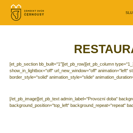
SLU
RESTAUR
[et_pb_section bb_built=“1″][et_pb_row][et_pb_column type=“1
show_in_lightbox=“off“ url_new_window=“off“ animation=“left“ sti
border_style=“solid“ animation_style=“slide“ animation_durati
[/et_pb_image][et_pb_text admin_label=“Provozní doba“ background
background_position=“top_left“ background_repeat=“repeat“ back