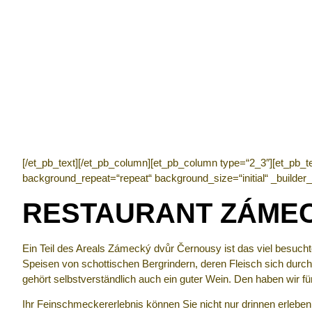
[/et_pb_text][/et_pb_column][et_pb_column type=“2_3″][et_pb_te
background_repeat=“repeat“ background_size=“initial“ _builder_
RESTAURANT ZÁME
Ein Teil des Areals Zámecký dvůr Černousy ist das viel besuch
Speisen von schottischen Bergrindern, deren Fleisch sich dur
gehört selbstverständlich auch ein guter Wein. Den haben wir 
Ihr Feinschmeckererlebnis können Sie nicht nur drinnen erlebe