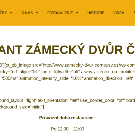
ŽBY
O NÁS
FOTOGALERIE
HISTORIE
VIDEA
ANT ZÁMECKÝ DVŮR 
_3″][et_pb_image src=“http://www.zamecky-dvur-cernousy.cz/wp-cont
cky=“off“ align=“left“ force_fullwidth=“off“ always_center_on_mobile=
on=“500ms“ animation_intensity_slide=“10%“ animation_direction=“lef
_layout=“light“ text_orientation=“left“ use_border_color=“off“ border
ground_size=“initial“]
Provozní doba restaurace:
Po 12:00 – 21:00