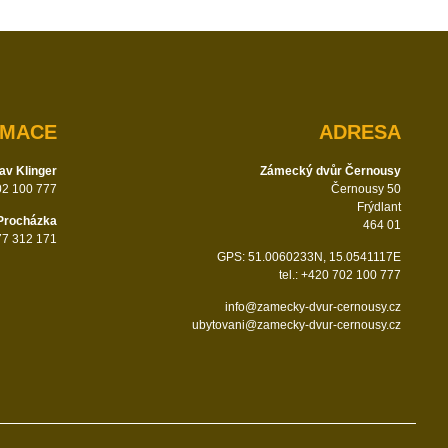
RMACE
ADRESA
av Klinger
Zámecký dvůr Černousy
702 100 777
Černousy 50
Frýdlant
Procházka
464 01
777 312 171
GPS: 51.0060233N, 15.0541117E
tel.: +420 702 100 777
info@zamecky-dvur-cernousy.cz
ubytovani@zamecky-dvur-cernousy.cz