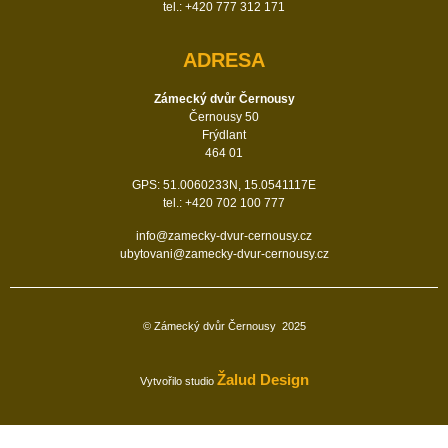
tel.: +420 777 312 171
ADRESA
Zámecký dvůr Černousy
Černousy 50
Frýdlant
464 01
GPS: 51.0060233N, 15.0541117E
tel.: +420 702 100 777
info@zamecky-dvur-cernousy.cz
ubytovani@zamecky-dvur-cernousy.cz
© Zámecký dvůr Černousy
2025
Žalud Design
Vytvořilo studio